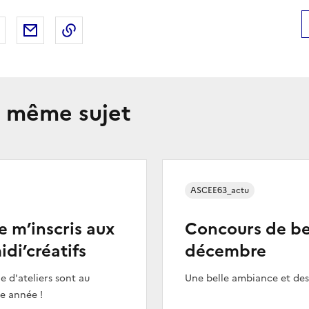
 Facebook
er sur X
Partager sur LinkedIn
Partager par email
Copier le lien de la page dans le presse-pap
e même sujet
ASCEE63_actu
e m’inscris aux
Concours de be
idi’créatifs
décembre
e d'ateliers sont au
Une belle ambiance et des 
e année !