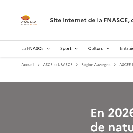
Site internet de la FNASCE
La FNASCE
Sport
Culture
Entrai
Accueil
ASCE et URASCE
Région Auvergne
ASCEE 
En 2026
de natu