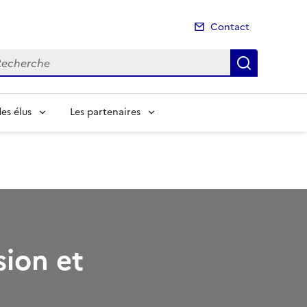
Contact
cherche
Recherch
es élus
Les partenaires
sion et