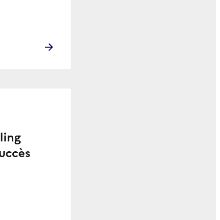
ling
uccès