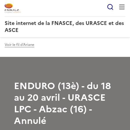
Reche
Site internet de la FNASCE, des URASCE et des
ASCE
Voir le fil d'Ariane
ENDURO (13è) - du 18
au 20 avril - URASCE
LPC - Abzac (16) -
Annulé