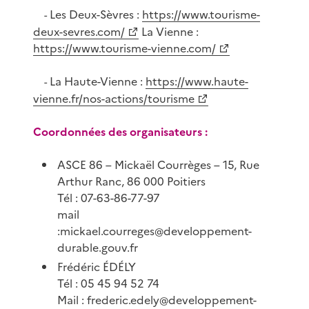
Les Deux-Sèvres :
https://www.tourisme-
-
deux-sevres.com/
La Vienne :
https://www.tourisme-vienne.com/
La Haute-Vienne :
https://www.haute-
-
vienne.fr/nos-actions/tourisme
Coordonnées des organisateurs :
ASCE 86 – Mickaël Courrèges – 15, Rue
Arthur Ranc, 86 000 Poitiers
Tél : 07-63-86-77-97
mail
:mickael.courreges@developpement-
durable.gouv.fr
Frédéric ÉDÉLY
Tél : 05 45 94 52 74
Mail : frederic.edely@developpement-