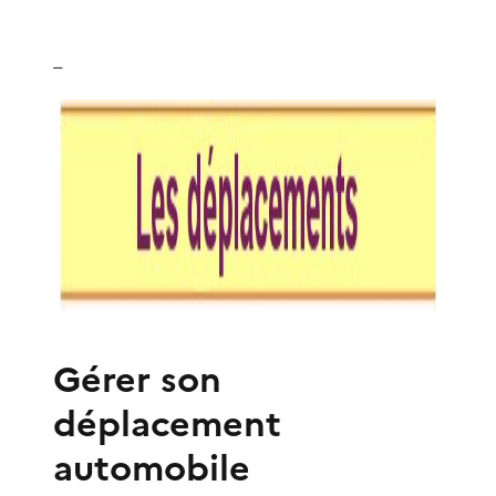
_
Gérer son
déplacement
automobile