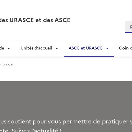
, des URASCE et des ASCE
Re
de
Unités d’accueil
ASCE et URASCE
Coin d
Entraide
ous soutient pour vous permettre de pratiquer v
te. Suivez l’actualité !