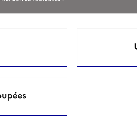
e
oupées