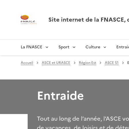
Site internet de la FNASCE
La FNASCE
Sport
Culture
Entrai
Accueil
ASCE et URASCE
Région Est
ASCE 51
Entraide
Tout au long de l’année, l’ASCE v
de vacances, de loisirs et de déten