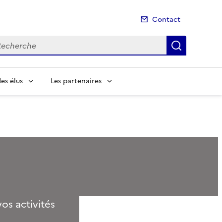
Contact
cherche
Recherch
es élus
Les partenaires
os activités