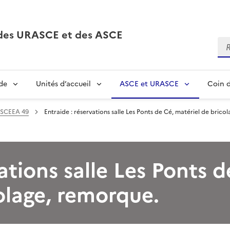
, des URASCE et des ASCE
Re
de
Unités d’accueil
ASCE et URASCE
Coin d
SCEEA 49
Entraide : réservations salle Les Ponts de Cé, matériel de brico
ations salle Les Ponts d
olage, remorque.