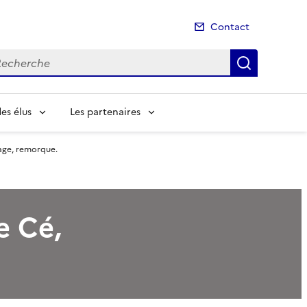
Contact
cherche
Recherch
es élus
Les partenaires
lage, remorque.
e Cé,