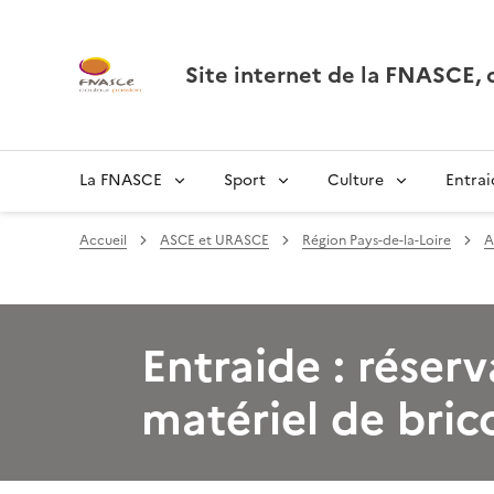
Site internet de la FNASCE
La FNASCE
Sport
Culture
Entrai
Accueil
ASCE et URASCE
Région Pays-de-la-Loire
A
Entraide : réserv
matériel de bric