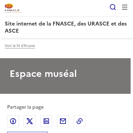
Reche
Site internet de la FNASCE, des URASCE et des
ASCE
Voir le fil d'Ariane
Espace muséal
Partager la page
Partager sur Facebook
Partager sur X
Partager sur LinkedIn
Partager par email
Copier le lien de la 