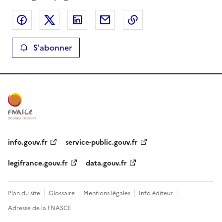
Partager sur Facebook
Partager sur X
Partager sur LinkedIn
Partager par email
Copier le lien de la 
S'abonner
info.gouv.fr
service-public.gouv.fr
legifrance.gouv.fr
data.gouv.fr
Plan du site
Glossaire
Mentions légales
Info éditeur
Adresse de la FNASCE