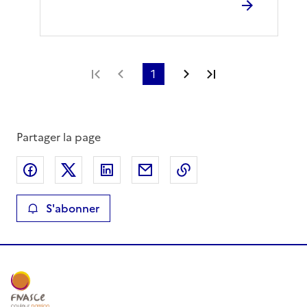
Première page
Page précédente
1
Page suivante
Dernière page
Partager la page
Partager sur Facebook
Partager sur X
Partager sur LinkedIn
Partager par email
Copier le lien de la 
S'abonner