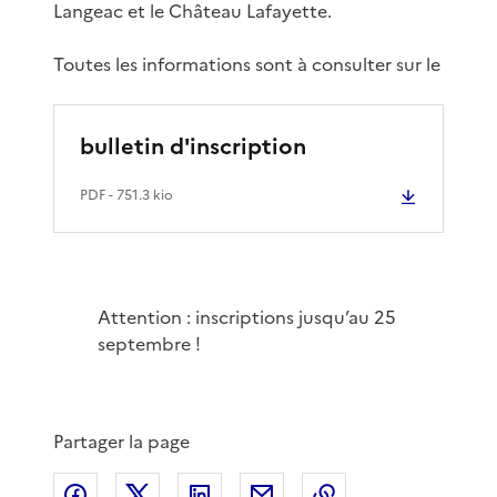
Langeac et le Château Lafayette.
Toutes les informations sont à consulter sur le
bulletin d'inscription
PDF
- 751.3 kio
Attention : inscriptions jusqu’au 25
septembre !
Partager la page
Partager sur Facebook
Partager sur X
Partager sur LinkedIn
Partager par email
Copier le lien de 