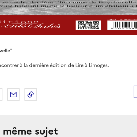
elle
".
contrer à la dernière édition de Lire à Limoges.
 Facebook
er sur X
Partager sur LinkedIn
Partager par email
Copier le lien de la page dans le presse-pap
e même sujet