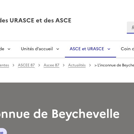
, des URASCE et des ASCE
Re
de
Unités d’accueil
ASCE et URASCE
Coin d
entes
ASCEE 87
Ascee 87
Actualités
> L’inconnue de Beyche
onnue de Beychevelle
ue