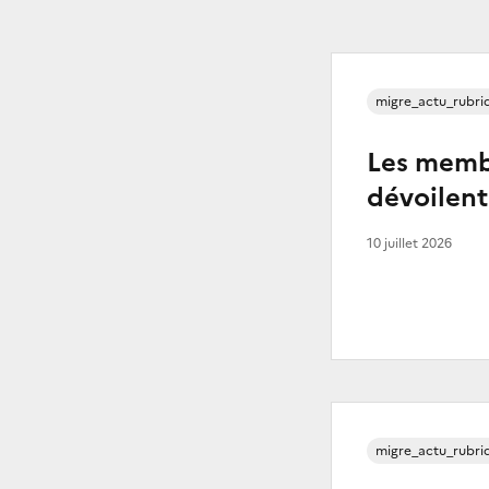
migre_actu_rubri
Les memb
dévoilent
10 juillet 2026
migre_actu_rubri