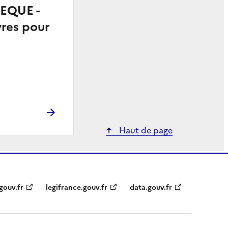
EQUE -
vres pour
Haut de page
gouv.fr
legifrance.gouv.fr
data.gouv.fr