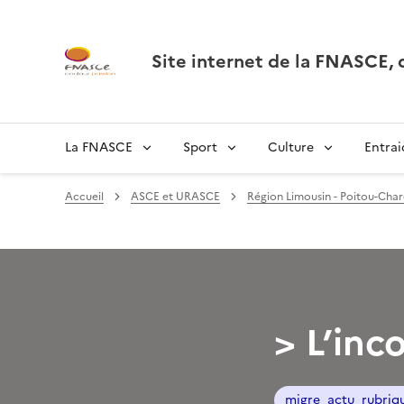
Site internet de la FNASCE
La FNASCE
Sport
Culture
Entrai
Accueil
ASCE et URASCE
Région Limousin - Poitou-Char
> L’inc
migre_actu_rubriq