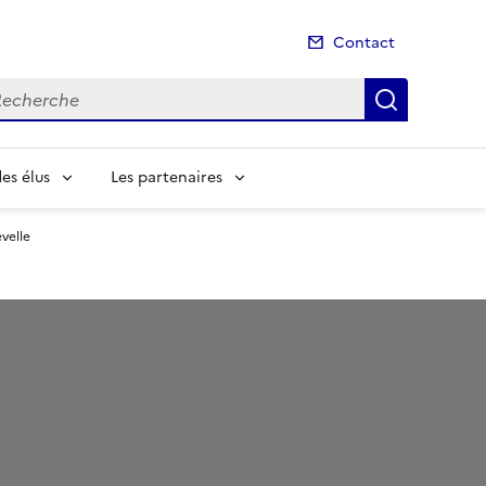
Contact
cherche
Recherch
es élus
Les partenaires
velle