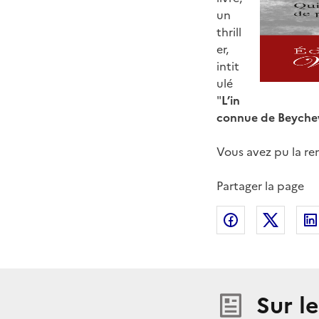
un
thrill
er,
intit
ulé
"
L’in
connue de Beychev
Vous avez pu la ren
Partager la page
Partager sur
Partag
Sur l