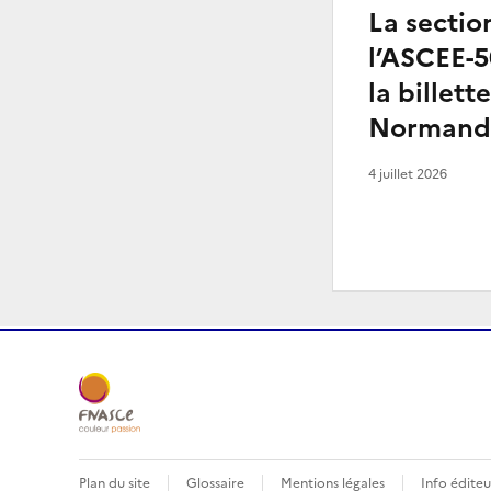
La sectio
l’ASCEE-5
la billett
Normand
4 juillet 2026
Plan du site
Glossaire
Mentions légales
Info éditeu