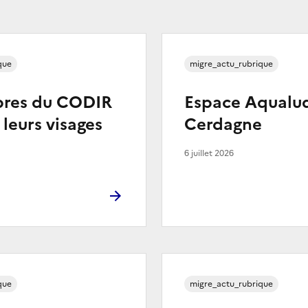
que
migre_actu_rubrique
res du CODIR
Espace Aqualud
 leurs visages
Cerdagne
6 juillet 2026
que
migre_actu_rubrique