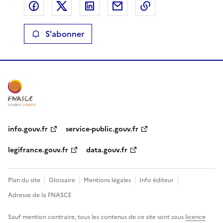
Partager sur Facebook
Partager sur X
Partager sur LinkedIn
Partager par email
Copier le lien de 
S'abonner
info.gouv.fr
service-public.gouv.fr
legifrance.gouv.fr
data.gouv.fr
Plan du site
Glossaire
Mentions légales
Info éditeur
Adresse de la FNASCE
Sauf mention contraire, tous les contenus de ce site sont sous
licence