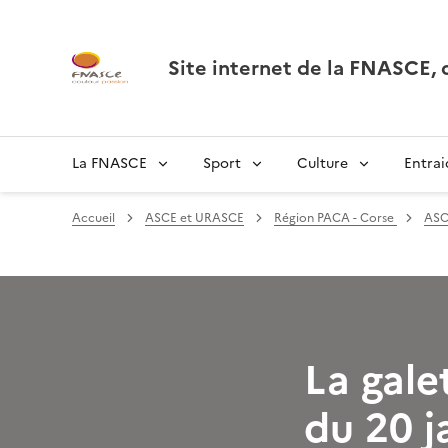
Site internet de la FNASCE
La FNASCE
Sport
Culture
Entrai
Accueil
ASCE et URASCE
Région PACA - Corse
ASC
La gale
du 20 j