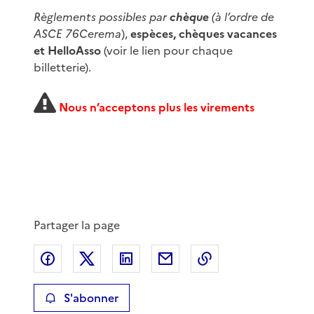
Règlements possibles par
chèque
(à l’ordre de
ASCE 76Cerema
),
espèces, chèques vacances
et HelloAsso
(voir le lien pour chaque
billetterie).
Nous n’acceptons plus les virements
Partager la page
Partager sur Facebook
Partager sur X
Partager sur LinkedIn
Partager par email
Copier le lien de 
S'abonner