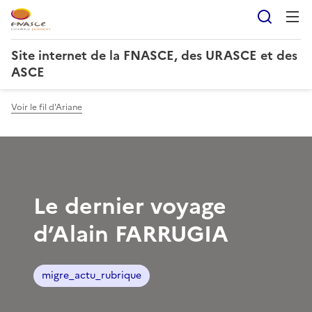
Reche
Site internet de la FNASCE, des URASCE et des
ASCE
Voir le fil d'Ariane
Le dernier voyage
d’Alain FARRUGIA
migre_actu_rubrique