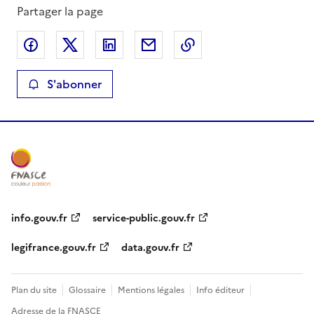
Partager la page
Partager sur Facebook
Partager sur X
Partager sur LinkedIn
Partager par email
Copier le lien de la 
S'abonner
info.gouv.fr
service-public.gouv.fr
legifrance.gouv.fr
data.gouv.fr
Plan du site
Glossaire
Mentions légales
Info éditeur
Adresse de la FNASCE