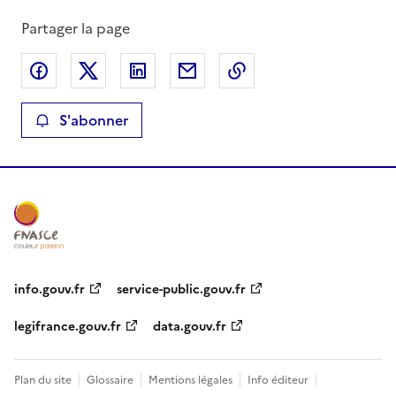
Partager la page
Partager sur Facebook
Partager sur X
Partager sur LinkedIn
Partager par email
Copier le lien de la 
S'abonner
info.gouv.fr
service-public.gouv.fr
legifrance.gouv.fr
data.gouv.fr
Plan du site
Glossaire
Mentions légales
Info éditeur