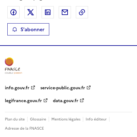
Partager sur Facebook
Partager sur X
Partager sur LinkedIn
Partager par email
Copier le lien de la 
S'abonner
info.gouv.fr
service-public.gouv.fr
legifrance.gouv.fr
data.gouv.fr
Plan du site
Glossaire
Mentions légales
Info éditeur
Adresse de la FNASCE