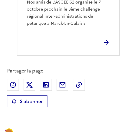
Nos amis de L'ASCEE 62 organise le 7
octobre prochain le 3ème challenge
régional inter-administrations de
pétanque à Marck-En-Calaisis.
Partager la page
Partager sur Facebook
Partager sur X
Partager sur LinkedIn
Partager par email
Copier le lien de la 
S'abonner