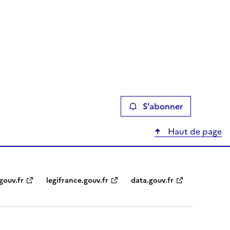
S'abonner
Haut de page
gouv.fr
legifrance.gouv.fr
data.gouv.fr