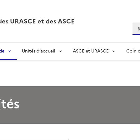
, des URASCE et des ASCE
Re
de
Unités d’accueil
ASCE et URASCE
Coin d
ités