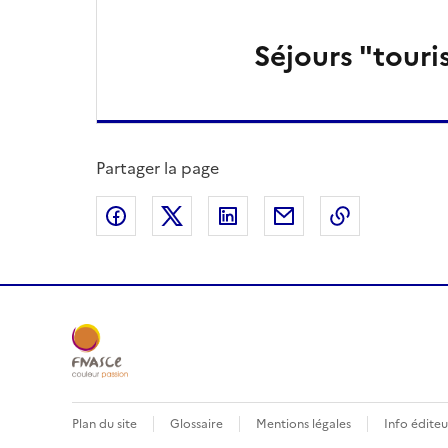
Séjours "tour
Partager la page
Partager sur Facebook
Partager sur X
Partager sur LinkedIn
Partager par email
Copier le l
Plan du site
Glossaire
Mentions légales
Info éditeu