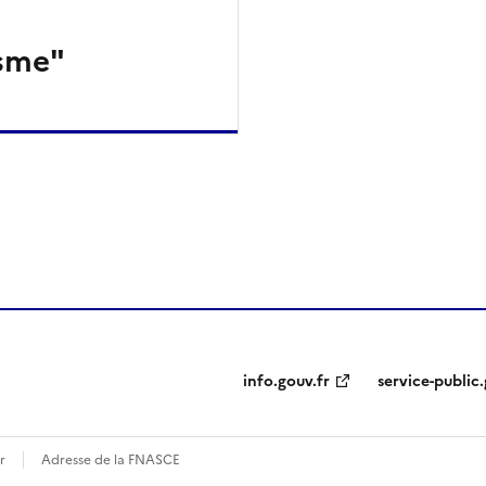
isme"
ien de la page dans le presse-papier
info.gouv.fr
service-public.
r
Adresse de la FNASCE