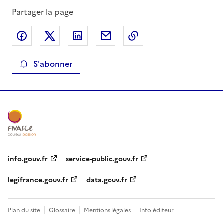
Partager la page
Partager sur Facebook
Partager sur X
Partager sur LinkedIn
Partager par email
Copier le lien de la 
S'abonner
info.gouv.fr
service-public.gouv.fr
legifrance.gouv.fr
data.gouv.fr
Plan du site
Glossaire
Mentions légales
Info éditeur