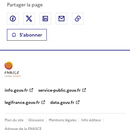
Partager la page
Partager sur Facebook
Partager sur X
Partager sur LinkedIn
Partager par email
Copier le lien de la 
S'abonner
info.gouv.fr
service-public.gouv.fr
legifrance.gouv.fr
data.gouv.fr
Plan du site
Glossaire
Mentions légales
Info éditeur
Adresse de la FNASCE