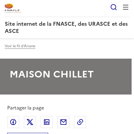
Reche
Site internet de la FNASCE, des URASCE et des
ASCE
Voir le fil d'Ariane
MAISON CHILLET
Partager la page
Partager sur Facebook
Partager sur X
Partager sur LinkedIn
Partager par email
Copier le lien de la 