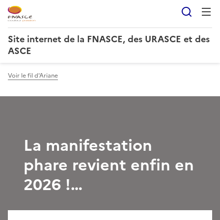
Reche
Site internet de la FNASCE, des URASCE et des
ASCE
Voir le fil d'Ariane
La manifestation
phare revient enfin en
2026 !…