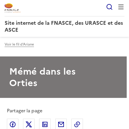
Reche
Site internet de la FNASCE, des URASCE et des
ASCE
Voir le fil d'Ariane
Mémé dans les
Orties
Partager la page
Partager sur Facebook
Partager sur X
Partager sur LinkedIn
Partager par email
Copier le lien de la 