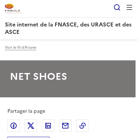
Reche
Site internet de la FNASCE, des URASCE et des
ASCE
Voir le fil d'Ariane
NET SHOES
Partager la page
Partager sur Facebook
Partager sur X
Partager sur LinkedIn
Partager par email
Copier le lien de la 