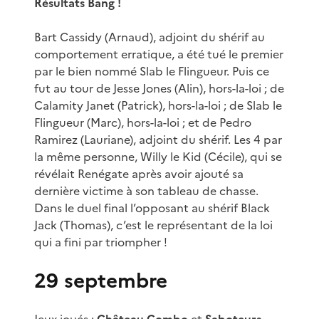
Résultats Bang !
Bart Cassidy (Arnaud), adjoint du shérif au
comportement erratique, a été tué le premier
par le bien nommé Slab le Flingueur. Puis ce
fut au tour de Jesse Jones (Alin), hors-la-loi ; de
Calamity Janet (Patrick), hors-la-loi ; de Slab le
Flingueur (Marc), hors-la-loi ; et de Pedro
Ramirez (Lauriane), adjoint du shérif. Les 4 par
la même personne, Willy le Kid (Cécile), qui se
révélait Renégate après avoir ajouté sa
dernière victime à son tableau de chasse.
Dans le duel final l’opposant au shérif Black
Jack (Thomas), c’est le représentant de la loi
qui a fini par triompher !
29 septembre
Jeux joués :
Château Combo
et
Saboteurs