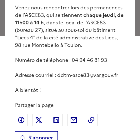
Venez nous rencontrer lors des permanences
de l’ASCE83, qui se tiennent
chaque jeudi, de
11h00 à 14 h
, dans le local de l’ASCE83
(bureau 27), situé au sous-sol du bâtiment
"Lices 4" de la cité administrative des Lices,
98 rue Montebello à Toulon.
Numéro de téléphone : 04 94 46 81 93
Adresse courriel : ddtm-asce83@var.gouv.fr
A bientôt !
Partager la page
Partager sur Facebook
Partager sur X
Partager sur LinkedIn
Partager par email
Copier le lien de 
S'abonner