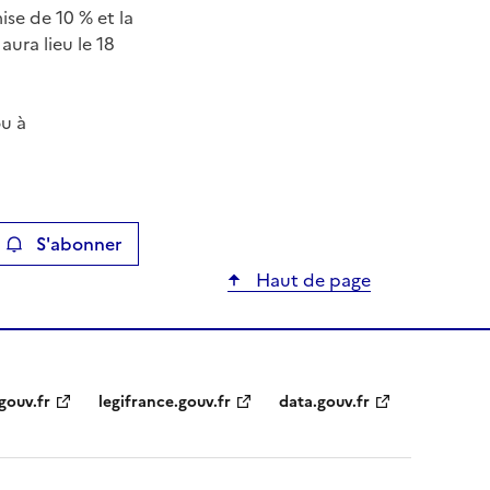
se de 10 % et la
aura lieu le 18
ou à
S'abonner
ier
Haut de page
gouv.fr
legifrance.gouv.fr
data.gouv.fr