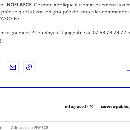
o :
NOELASCE
. Ce code applique automatiquement la remi
et précise que la livraison groupée de toutes les commandes 
’ASCE 67.
enseignement ? Lou Vayu est joignable au 07 63 78 29 72 
r
.
 Facebook
er sur X
Partager sur LinkedIn
Partager par email
Copier le lien de la page dans le presse-pap
info.gouv.fr
service-public.
r
Adresse de la FNASCE