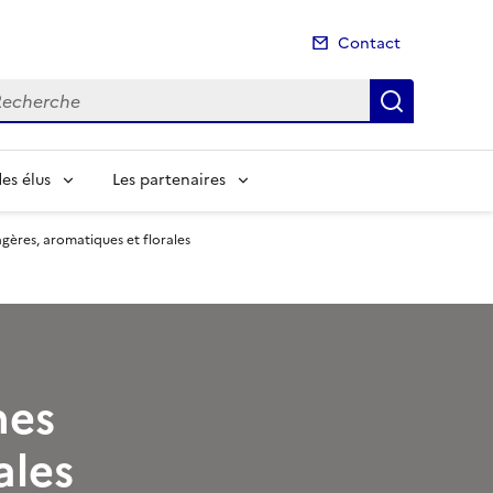
Contact
cherche
Recherch
es élus
Les partenaires
agères, aromatiques et florales
nes
ales