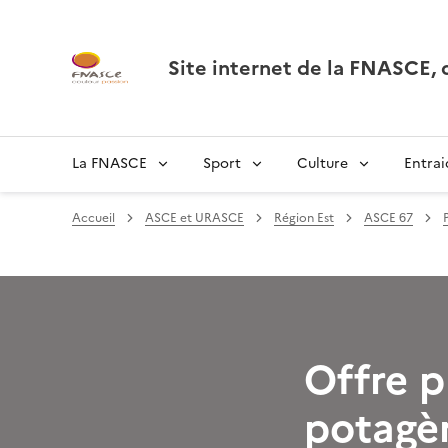
Site internet de la FNASCE
La FNASCE
Sport
Culture
Entrai
Accueil
ASCE et URASCE
Région Est
ASCE 67
Offre p
potagèr