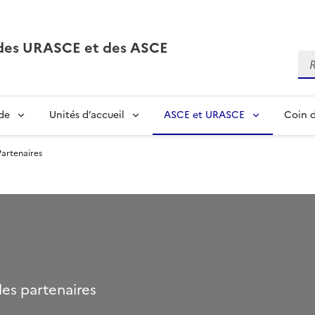
, des URASCE et des ASCE
Re
de
Unités d’accueil
ASCE et URASCE
Coin d
Partenaires
les partenaires