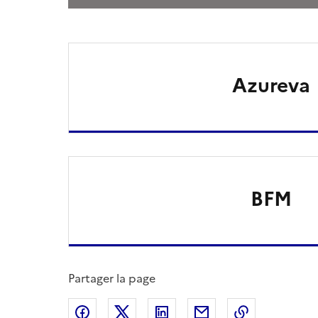
Azureva
BFM
Partager la page
Partager sur Facebook
Partager sur X
Partager sur LinkedIn
Partager par email
Copier le l