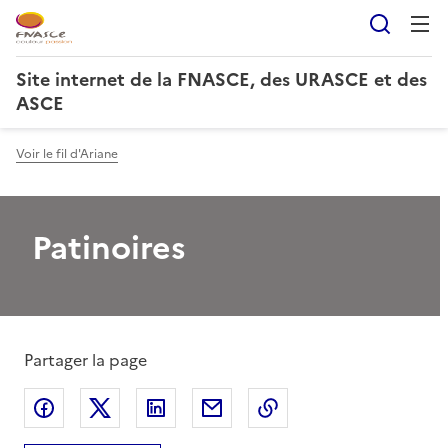
Reche
Site internet de la FNASCE, des URASCE et des
ASCE
Voir le fil d'Ariane
Patinoires
Partager la page
Partager sur Facebook
Partager sur X
Partager sur LinkedIn
Partager par email
Copier le lien de la 