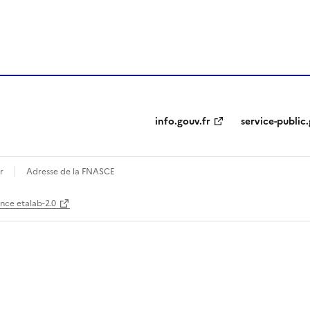
ien de la page dans le presse-papier
info.gouv.fr
service-public.
r
Adresse de la FNASCE
ence etalab-2.0