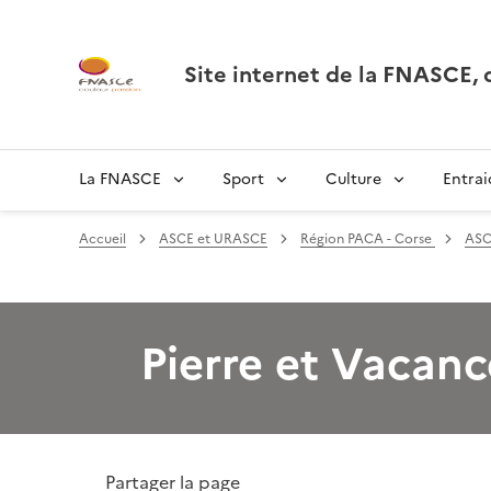
Site internet de la FNASCE
La FNASCE
Sport
Culture
Entrai
Accueil
ASCE et URASCE
Région PACA - Corse
ASC
Pierre et Vacanc
Partager la page