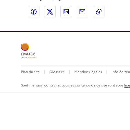
Partager sur Facebook
Partager sur X
Partager sur LinkedIn
Partager par email
Copier le l
Plan du site
Glossaire
Mentions légales
Info éditeu
Sauf mention contraire, tous les contenus de ce site sont sous
lic