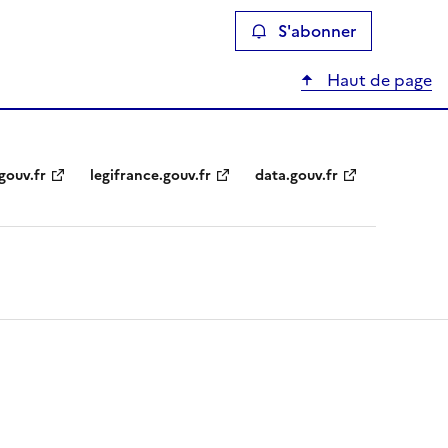
S'abonner
Haut de page
gouv.fr
legifrance.gouv.fr
data.gouv.fr