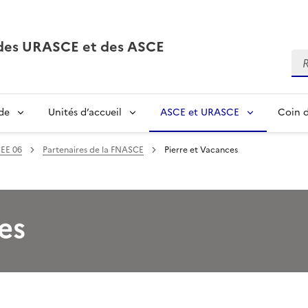
, des URASCE et des ASCE
Re
de
Unités d’accueil
ASCE et URASCE
Coin d
EE 06
Partenaires de la FNASCE
Pierre et Vacances
es