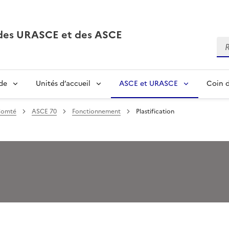
, des URASCE et des ASCE
Re
de
Unités d’accueil
ASCE et URASCE
Coin d
Comté
ASCE 70
Fonctionnement
Plastification