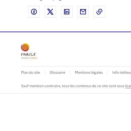
Partager sur Facebook
Partager sur X
Partager sur LinkedIn
Partager par email
Copier le l
Plan du site
Glossaire
Mentions légales
Info éditeu
Sauf mention contraire, tous les contenus de ce site sont sous
lic