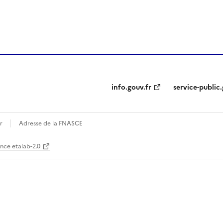
ien de la page dans le presse-papier
info.gouv.fr
service-public.
r
Adresse de la FNASCE
ence etalab-2.0