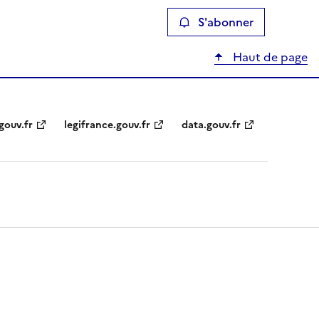
S'abonner
Haut de page
gouv.fr
legifrance.gouv.fr
data.gouv.fr