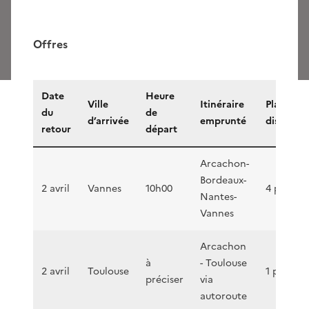
Offres
Date
Heure
Ville
Itinéraire
Places
du
de
d’arrivée
emprunté
disponibl
retour
départ
Arcachon-
Bordeaux-
2 avril
Vannes
10h00
4 places
Nantes-
Vannes
Arcachon
à
- Toulouse
2 avril
Toulouse
1 place
préciser
via
autoroute