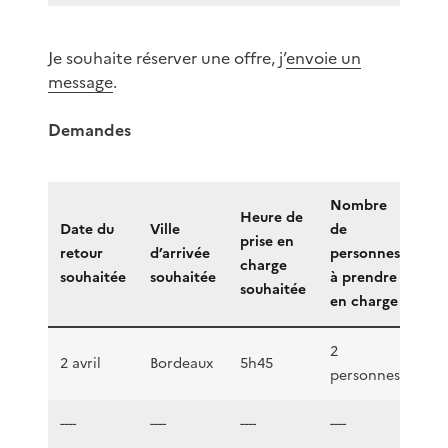
Je souhaite réserver une offre, j’
envoie un
message
.
Demandes
Nombre
Heure de
Date du
Ville
de
prise en
Ema
retour
d’arrivée
personnes
charge
con
souhaitée
souhaitée
à prendre
souhaitée
en charge
2
ben
2 avril
Bordeaux
5h45
personnes
car
----
----
----
----
----