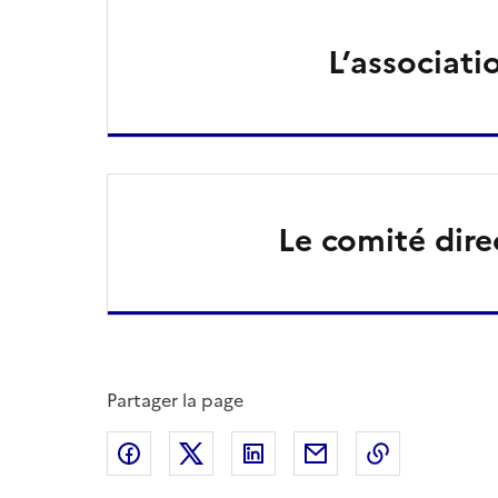
L’associati
Le comité dire
Partager la page
Partager sur Facebook
Partager sur X
Partager sur LinkedIn
Partager par email
Copier le l