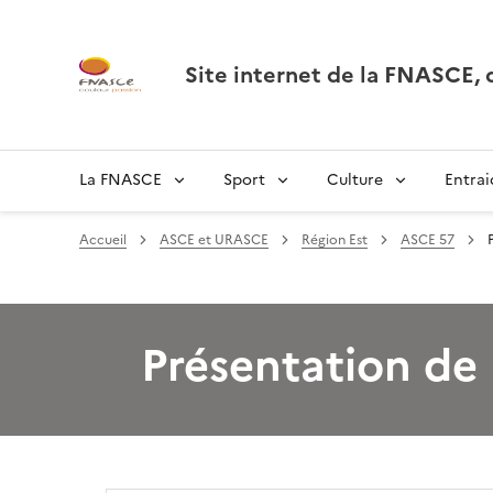
Site internet de la FNASCE
La FNASCE
Sport
Culture
Entrai
Accueil
ASCE et URASCE
Région Est
ASCE 57
Présentation de 