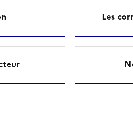
on
Les cor
cteur
N
ien de la page dans le presse-papier