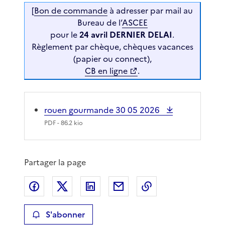
[
Bon de commande
à adresser par mail au
Bureau de l’
ASCEE
pour le
24 avril DERNIER DELAI
.
Règlement par chèque, chèques vacances
(papier ou connect),
CB en ligne
.
rouen gourmande 30 05 2026
PDF
- 86.2 kio
Partager la page
Partager sur Facebook
Partager sur X
Partager sur LinkedIn
Partager par email
Copier le lien de 
S'abonner