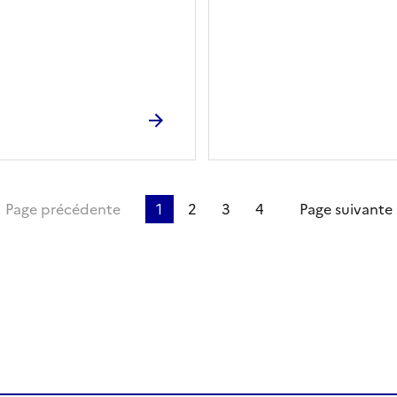
ière page
Page précédente
1
2
3
4
Page suivante
ien de la page dans le presse-papier