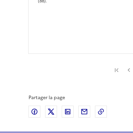
(88).
Prem
Partager la page
Partager sur Facebook
Partager sur X
Partager sur LinkedIn
Partager par email
Copier le l