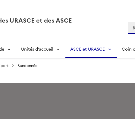
, des URASCE et des ASCE
Re
de
Unités d’accueil
ASCE et URASCE
Coin d
Sport
Randonnée