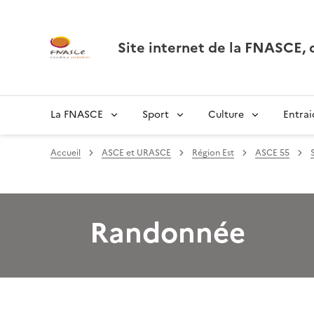
Site internet de la FNASCE
La FNASCE
Sport
Culture
Entrai
Accueil
ASCE et URASCE
Région Est
ASCE 55
Randonnée