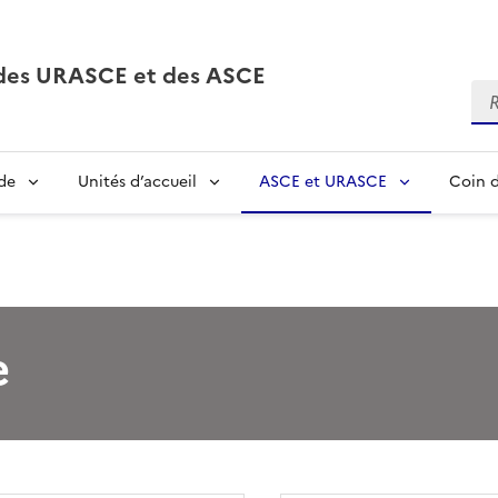
, des URASCE et des ASCE
Re
de
Unités d’accueil
ASCE et URASCE
Coin d
e