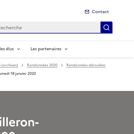
Contact
cherche
Recherch
es élus
Les partenaires
(archives)
Randonnées 2020
Randonnées déroulées
amedi 18 janvier 2020
lleron-