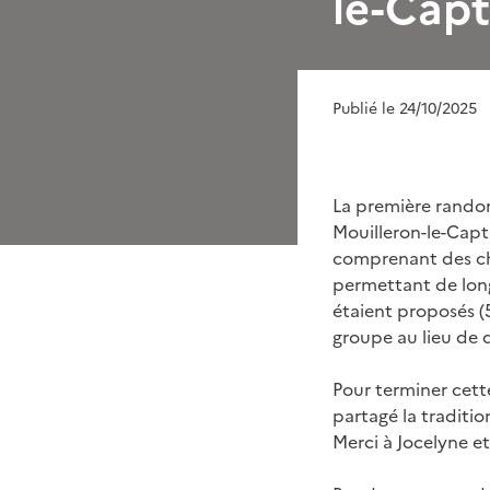
le-Capt
Publié le 24/10/2025
La première randon
Mouilleron-le-Capt
comprenant des ch
permettant de longe
étaient proposés 
groupe au lieu de d
Pour terminer cette
partagé la traditi
Merci à Jocelyne e