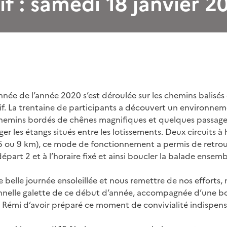
if : samedi 18 janvier 2
née de l’année 2020 s’est déroulée sur les chemins balisé
if. La trentaine de participants a découvert un environnem
emins bordés de chênes magnifiques et quelques passage
r les étangs situés entre les lotissements. Deux circuits à 
(5 ou 9 km), ce mode de fonctionnement a permis de retro
épart 2 et à l’horaire fixé et ainsi boucler la balade ensemb
 belle journée ensoleillée et nous remettre de nos efforts,
onnelle galette de ce début d’année, accompagnée d’une b
t Rémi d’avoir préparé ce moment de convivialité indispensa