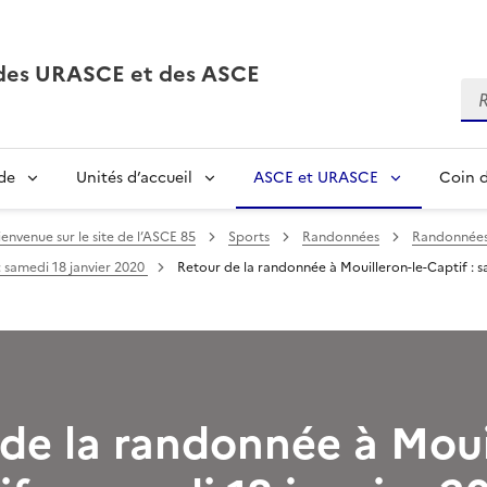
, des URASCE et des ASCE
Re
de
Unités d’accueil
ASCE et URASCE
Coin d
ienvenue sur le site de l’ASCE 85
Sports
Randonnées
Randonnées 
: samedi 18 janvier 2020
Retour de la randonnée à Mouilleron-le-Captif : s
de la randonnée à Moui