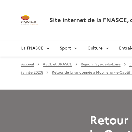
Site internet de la FNASCE
La FNASCE
Sport
Culture
Entrai
Accueil
ASCE et URASCE
Région Pays-de-la-Loire
B
(année 2020)
Retour de la randonnée à Mouilleron-le-Captif 
Retour 