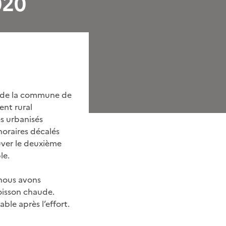
020
s de la commune de
ent rural
s urbanisés
horaires décalés
uver le deuxième
le.
 nous avons
oisson chaude.
ble après l’effort.