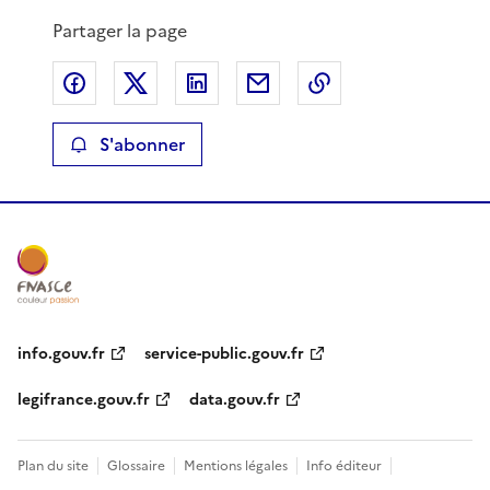
Partager la page
Partager sur Facebook
Partager sur X
Partager sur LinkedIn
Partager par email
Copier le lien de 
S'abonner
info.gouv.fr
service-public.gouv.fr
legifrance.gouv.fr
data.gouv.fr
Plan du site
Glossaire
Mentions légales
Info éditeur