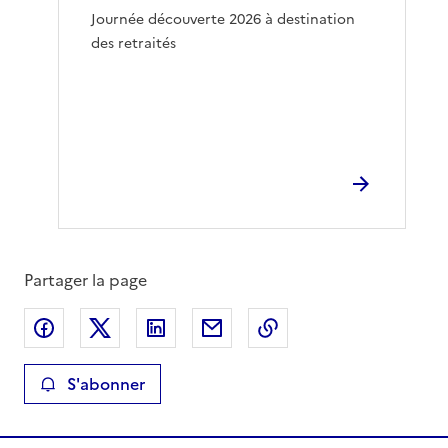
Journée découverte 2026 à destination
des retraités
Partager la page
Partager sur Facebook
Partager sur X
Partager sur LinkedIn
Partager par email
Copier le lien de la 
S'abonner