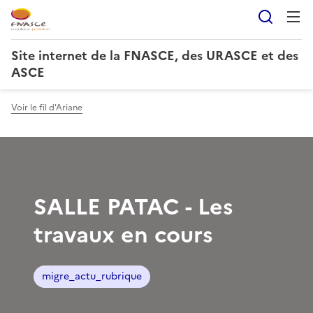
Reche
Site internet de la FNASCE, des URASCE et des
ASCE
Voir le fil d'Ariane
SALLE PATAC - Les
travaux en cours
migre_actu_rubrique