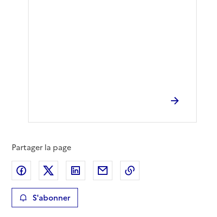
Partager la page
Partager sur Facebook
Partager sur X
Partager sur LinkedIn
Partager par email
Copier le lien de la 
S'abonner