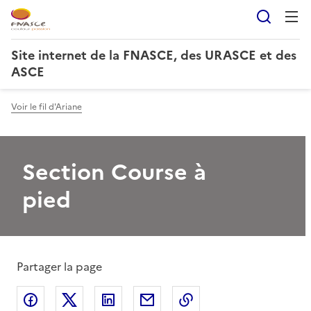
Reche
Site internet de la FNASCE, des URASCE et des
ASCE
Voir le fil d'Ariane
Section Course à
pied
Partager la page
Partager sur Facebook
Partager sur X
Partager sur LinkedIn
Partager par email
Copier le lien de la 