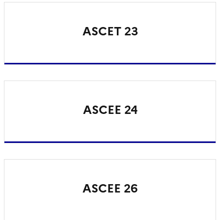
ASCET 23
ASCEE 24
ASCEE 26