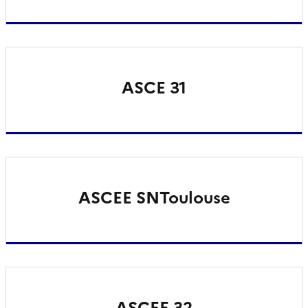
ASCE 31
ASCEE SNToulouse
ASCEE 32