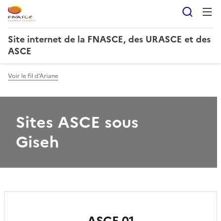
Reche
Site internet de la FNASCE, des URASCE et des
ASCE
Voir le fil d'Ariane
Sites ASCE sous
Giseh
ASCE 01