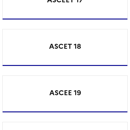
ASCET 18
ASCEE 19