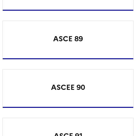
ASCE 89
ASCEE 90
ASCE 91