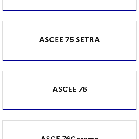
ASCEE 75 SETRA
ASCEE 76
ASCE 76Cerema