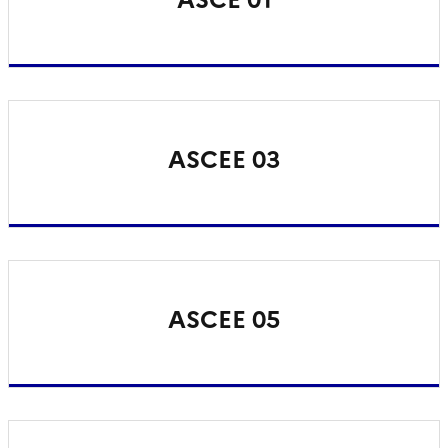
ASCEE 03
ASCEE 05