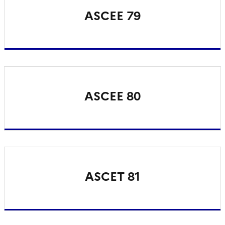
ASCEE 79
ASCEE 80
ASCET 81