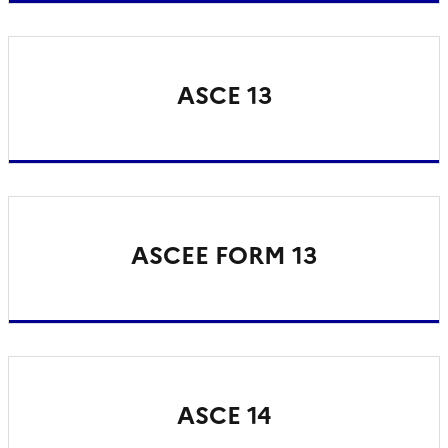
ASCE 13
ASCEE FORM 13
ASCE 14