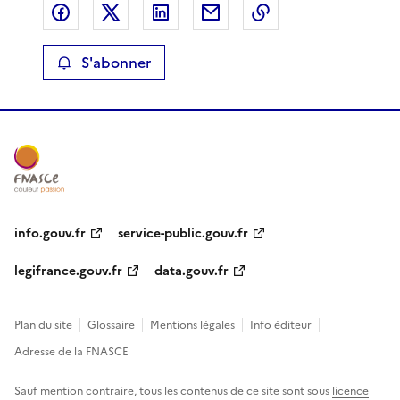
Partager sur Facebook
Partager sur X
Partager sur LinkedIn
Partager par email
Copier le lien de 
S'abonner
info.gouv.fr
service-public.gouv.fr
legifrance.gouv.fr
data.gouv.fr
Plan du site
Glossaire
Mentions légales
Info éditeur
Adresse de la FNASCE
Sauf mention contraire, tous les contenus de ce site sont sous
licence