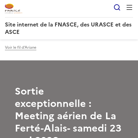
Reche
Site internet de la FNASCE, des URASCE et des
ASCE
Voir le fil d'Ariane
Sortie
exceptionnelle :
Meeting aérien de La
Ferté-Alais- samedi 23