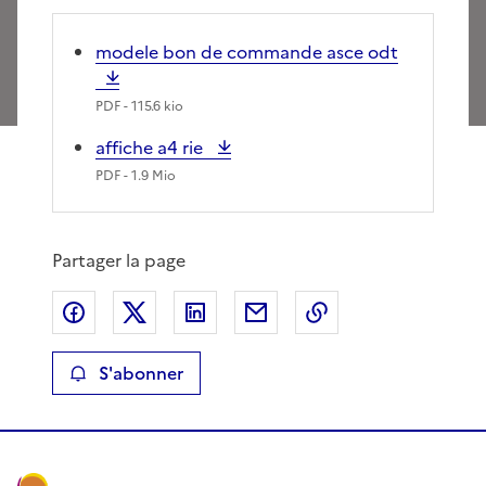
modele bon de commande asce odt
PDF
- 115.6 kio
affiche a4 rie
PDF
- 1.9 Mio
Partager la page
Partager sur Facebook
Partager sur X
Partager sur LinkedIn
Partager par email
Copier le lien de 
S'abonner