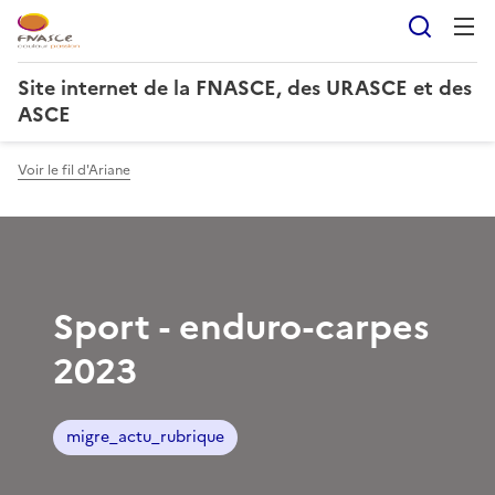
Reche
Site internet de la FNASCE, des URASCE et des
ASCE
Voir le fil d'Ariane
Sport - enduro-carpes
2023
migre_actu_rubrique