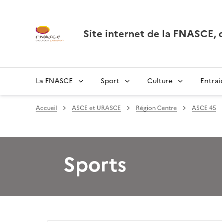
Site internet de la FNASCE
La FNASCE
Sport
Culture
Entrai
Accueil
ASCE et URASCE
Région Centre
ASCE 45
Sports