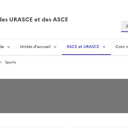
, des URASCE et des ASCE
Re
de
Unités d’accueil
ASCE et URASCE
Coin d
Sports