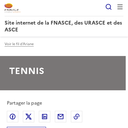
Reche
Site internet de la FNASCE, des URASCE et des
ASCE
Voir le fil d'Ariane
TENNIS
Partager la page
Partager sur Facebook
Partager sur X
Partager sur LinkedIn
Partager par email
Copier le lien de la 