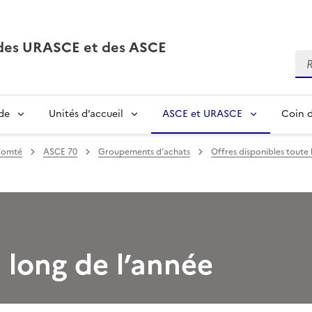
, des URASCE et des ASCE
Re
de
Unités d’accueil
ASCE et URASCE
Coin d
Comté
ASCE 70
Groupements d’achats
Offres disponibles toute 
 long de l’année