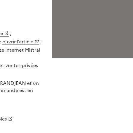
le
;
 :
ouvrir l’article
;
ite internet Mistral
et ventes privées
 GRANDJEAN et un
commande est en
bles